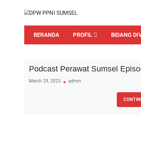
Skip
to
content
Selamat Datang
DPW PPNI SUMSEL
BERANDA
PROFIL
BIDANG DIV
Podcast Perawat Sumsel Episo
March 29, 2023
admin
CONTIN