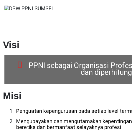
Skip
to
Selamat Datang
content
DPW PPNI SUMSEL
Visi
PPNI sebagai Organisasi Profesi
dan diperhitung
Misi
Penguatan kepengurusan pada setiap level ter
Mengupayakan dan mengutamakan kepentingan an
beretika dan bermanfaat selayaknya profesi