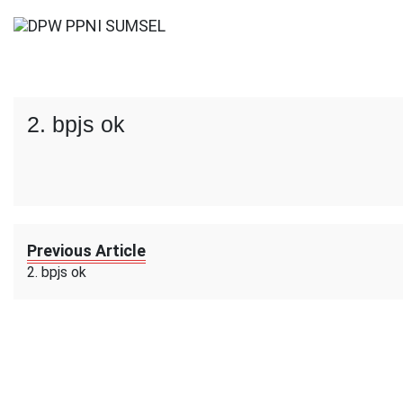
Skip
to
Selamat Datang
content
DPW PPNI SUMSEL
2. bpjs ok
Previous Article
2. bpjs ok